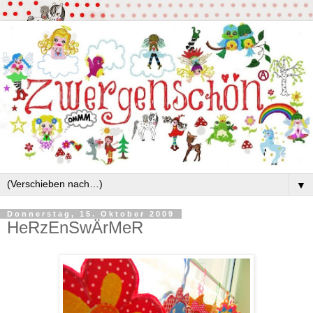
▼
Donnerstag, 15. Oktober 2009
HeRzEnSwÄrMeR